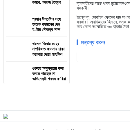
কমবে: ফয়েজ তৈয়্যব
ব্যবসায়ীদের কাছে থাকা মুঠোফোনগু
সহকারী।
উল্লেখ্য, মোবাইল ফোনের দাম সাধারণ
প্রধান উপদেষ্টার সঙ্গে
সরকার। এনবিআরের হিসাবে, শুল্ক ক
তারেক রহমানের দেড়
আর দেশে সংযোজিত ৩০ হাজার টাকা কম 
ঘণ্টার সৌজন্য সাক্ষ
মন্তব্য করুন
খালেদা জিয়ার রুহের
মাগফিরাত কামনায় ঢাকা
ওয়াসায় দোয়া মাহফিল
গুরুতর অসুস্থতায় কথা
বলতে পারছেন না
অভিনেত্রী শবনম ফারিয়া