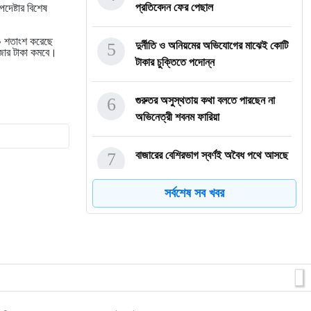
প্রতিবেদন ফের পেছাল
দেষ্টার বিশেষ
১০ শতাংশ করেছে
5
দুর্নীতি ও অনিয়মের অভিযোগের মাঝেই কোটি
াজার টাকা কমবে।
টাকার চুক্তিতে পদোন্ন
6
গুরুতর অসুস্থতায় কথা বলতে পারছেন না
অভিনেত্রী শবনম ফারিয়া
7
বাজারের বেশিরভাগ স্বর্ণই অবৈধ পথে আসছে
সর্বশেষ সব খবর
8
প্রধান উপদেষ্টার সঙ্গে তারেক রহমানের দেড়
ঘণ্টার সৌজন্য সাক্ষ
9
মোবাইলের দাম অবশ্যই কমবে: ফয়েজ তৈয়্যব