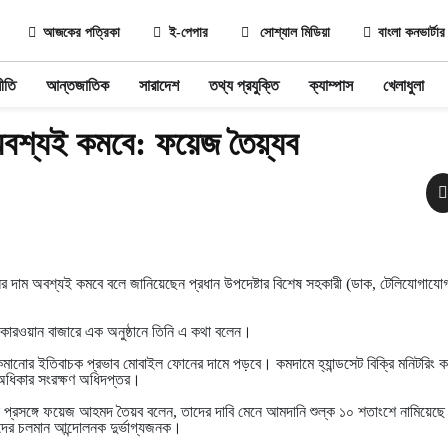
আজকের পত্রিকা
ই-পেপার
সোশ্যাল মিডিয়া
বাংলা কনভার্টার
ীতি
আন্তজাতিক
সারাদেশ
তথ্য প্রযুক্তি
ক্যাম্পাস
খেলাধুলা
বশ্যই কমবে: ফয়েজ তৈয়্যব
র দাম অবশ্যই কমবে বলে জানিয়েছেন প্রধান উপদেষ্টার বিশেষ সহকারী (ডাক, টেলিযোগাযোগ
ীর কারওয়ান বাজারে এক অনুষ্ঠানে তিনি এ কথা বলেন।
কমানোর ইতিবাচক প্রভাব মোবাইল ফোনের দামে পড়বে। কমদামে হ্যান্ডসেট বিক্রি মনিটরিং
তা অধিকার সংরক্ষণ অধিদপ্তর।
 প্রসঙ্গে ফয়েজ আহমদ তৈয়ব বলেন, তাদের দাবি মেনে আমদানি শুল্ক ১০ শতাংশে নামিয়েছ
ীদের চলমান আন্দোলনক দুর্ভাগ্যজনক।